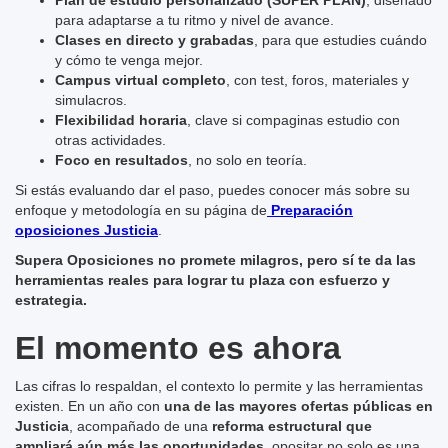
Plan de estudio personalizado (SUPER PLAN)
, diseñado
para adaptarse a tu ritmo y nivel de avance.
Clases en directo y grabadas
, para que estudies cuándo
y cómo te venga mejor.
Campus virtual completo
, con test, foros, materiales y
simulacros.
Flexibilidad horaria
, clave si compaginas estudio con
otras actividades.
Foco en resultados
, no solo en teoría.
Si estás evaluando dar el paso, puedes conocer más sobre su
enfoque y metodología en su página de
Preparación
oposiciones Justicia
.
Supera Oposiciones no promete milagros, pero sí te da las
herramientas reales para lograr tu plaza con esfuerzo y
estrategia.
El momento es ahora
Las cifras lo respaldan, el contexto lo permite y las herramientas
existen. En un año con
una de las mayores ofertas públicas en
Justicia
, acompañado de una
reforma estructural que
ampliará aún más las oportunidades
, opositar no solo es una