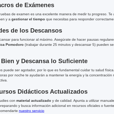
acros de Exámenes
pruebas de examen es una excelente manera de medir tu progreso. Te a
men y a
gestionar el tiempo
que necesitas para responder correctamen
des de los Descansos
cansar para funcionar al máximo. Asegúrate de hacer pausas regulares
ica Pomodoro
(trabajar durante 25 minutos y descansar 5) pueden se
 Bien y Descansa lo Suficiente
es puede ser agotador, por lo que es fundamental cuidar tu salud físic
horas por noche te ayudarán a mantener la energía y la concentración 
tiva.
cursos Didácticos Actualizados
tudies con
material actualizado
y de calidad. Apunta a utilizar manual
preparando y busca información adicional en recursos oficiales o fuente
comendarte
nuestro servicio