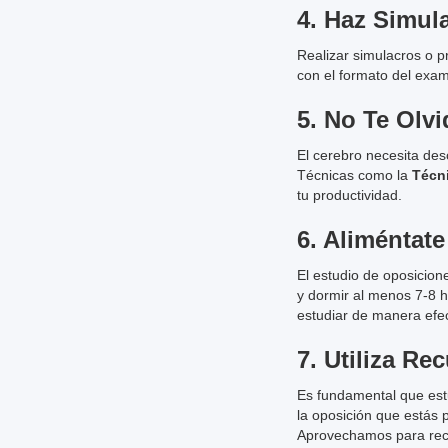
4.
Haz Simul
Realizar simulacros o 
con el formato del exa
5.
No Te Olvi
El cerebro necesita des
Técnicas como la
Técn
tu productividad.
6.
Aliméntate
El estudio de oposicion
y dormir al menos 7-8 
estudiar de manera efec
7.
Utiliza Re
Es fundamental que es
la oposición que estás 
Aprovechamos para re