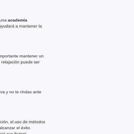
n una
academia
 ayudará a mantener la
importante mantener un
 relajación puede ser
va y no te rindas ante
ación, el uso de métodos
lcanzar el éxito.
rá sus frutos!