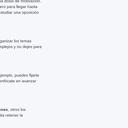
na dosis de motivación.
ero para llegar hasta
studiar una oposición
ganizar los temas
mplejos y no dejes para
jemplo, puedes fijarte
 enfócate en avanzar
enes
, otros los
ta retener la