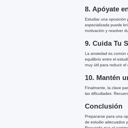
8.
Apóyate e
Estudiar una oposición 
especializada puede bri
motivación y resolver d
9.
Cuida Tu S
La ansiedad es común e
equilibrio entre el estu
muy útil para reducir el 
10.
Mantén un
Finalmente, la clave pa
las dificultades. Recue
Conclusión
Prepararse para una opo
de estudio adecuados y 
Recuerda que el camino 