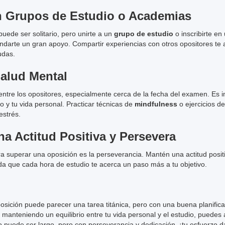
n Grupos de Estudio o Academias
puede ser solitario, pero unirte a un
grupo de estudio
o inscribirte e
ndarte un gran apoyo. Compartir experiencias con otros opositores te
udas.
alud Mental
ntre los opositores, especialmente cerca de la fecha del examen. Es 
dio y tu vida personal. Practicar técnicas de
mindfulness
o ejercicios de
estrés.
a Actitud Positiva y Persevera
ra superar una oposición es la perseverancia. Mantén una actitud positi
rda que cada hora de estudio te acerca un paso más a tu objetivo.
sición puede parecer una tarea titánica, pero con una buena planific
manteniendo un equilibrio entre tu vida personal y el estudio, puedes a
puede ser largo, pero con perseverancia y dedicación, ¡tu esfuerzo da